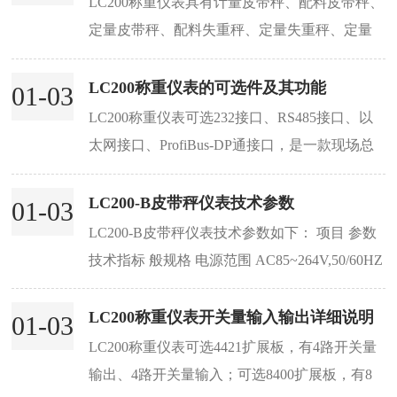
LC200称重仪表具有计量皮带秤、配料皮带秤、
定量皮带秤、配料失重秤、定量失重秤、定量
加料秤等多种工作模式。LC200的称重仪表有操
作界面（按键）和显示界面。本文恒盛高科为
LC200称重仪表的可选件及其功能
01-03
您介...
LC200称重仪表可选232接口、RS485接口、以
太网接口、ProfiBus-DP通接口，是一款现场总
线型仪表，快速更新离散I/O 和 PLC 通信以便
控制操作过程，可控制简单或复杂的配料皮带
LC200-B皮带秤仪表技术参数
01-03
秤，多达50多种...
LC200-B皮带秤仪表技术参数如下： 项目 参数
技术指标 般规格 电源范围 AC85~264V,50/60HZ
功率 15W 电源保险丝容量 250V,0.5A 温度范围
-10~40℃ 相对湿度 90%RH 外形尺寸 壁挂箱体
LC200称重仪表开关量输入输出详细说明
01-03
尺寸：190X250X88...
LC200称重仪表可选4421扩展板，有4路开关量
输出、4路开关量输入；可选8400扩展板，有8