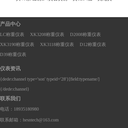
印和日...
产品中心
LC称重仪表
XK3208称重仪表
D2008称重仪表
XK3190称重仪表
XK3118称重仪表
D12称重仪表
D39称重仪表
仪表资讯
{dede:channel type='son' typeid='28'}
[field:typename/]
{/dede:channel}
联系我们
电话：18935180980
联系邮箱：hesntech@163.com