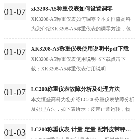
量控制需求。本文恒盛高科为您介绍LC200称重
xk3208-A5称重仪表如何设置调零
01-07
仪表...
XK3208-A5称重仪表如何调零？本文恒盛高科
为您介绍XK3208-A5称重仪表的调零方法，包
括手动和自动两种方式对皮带秤的零点进行调
整。...
XK3208-A5称重仪表使用说明书pdf下载
01-07
XK3208-A5称重仪表使用说明书下载点击下
载：XK3208-A5称重仪表使用说明
书.pdfXK3208-A5称重仪表用于皮带物料动态计
量的控制仪表。该仪表操作简单，功能齐全，
LC200称重仪表故障分析及处理方法
01-07
是实现动态高精度皮带自动计...
本文恒盛高科为您介绍LC200称重仪表故障分析
及处理方法，如下表所示：皮带正常运转，物
料通过电子秤，仪表瞬时虽为零或瞬时量显示
较大负数...
LC200称重仪表-计量-定量-配料皮带秤显示界面
01-03