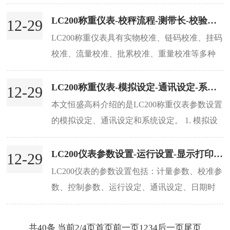
路开关量输出、4路开关量输入。本文恒盛高科
为您介绍LC200称重仪表开关量输入输出详细说
LC200称重仪表-校秤流程-测带长-校验方法步骤
12-29
明。...
LC200称重仪表具有实物校准、链码校准、挂码
校准、流量校准、批累校准、重量校准等多种
校准检验功能。本文介绍的是LC200称重仪表的
校秤流程，如何测带长，包括定点测带长和定
LC200称重仪表-模拟设定-通讯设定-系统设定
12-29
时测...
本文恒盛高科介绍的是LC200称重仪表参数设置
的模拟设定、通讯设定和系统设定。 1. 模拟设
定 模拟设定 参数名称 设定范围 单位 说明 输入
给定流量 无 模拟给定：可以通一个电压，或...
LC200仪表参数设置-运行设置-显示打印-日期时间
12-29
LC200仪表的参数设置包括：计量参数、校准参
数、控制参数、运行设定、通讯设定、日期时
间、显示打印、系统设定等。本文介绍的是
LC200称重仪表的参数设置之运行设定、显示打
共40条 当前2/4页
首页
前一页
1
2
3
4
后一页
尾页