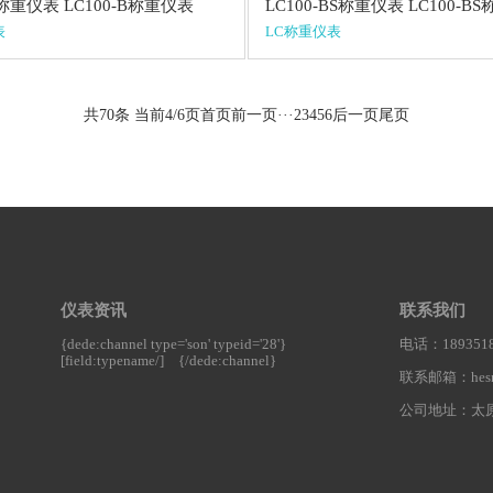
B称重仪表 LC100-B称重仪表
LC100-BS称重仪表 LC100-B
表
LC称重仪表
共70条 当前4/6页
首页
前一页
···
2
3
4
5
6
后一页
尾页
仪表资讯
联系我们
{dede:channel type='son' typeid='28'}
电话：1893518
[field:typename/]
{/dede:channel}
联系邮箱：hesnt
公司地址：太