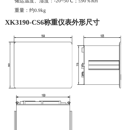
储运温度、湿度：-20~50℃；≤90％RH
重量：约0.9kg
XK3190-CS6称重仪表外形尺寸