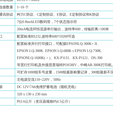
连接数量
1~16 个
通讯协议
柯力C协议、C定制协议、E协议、E定制协议和K协议
7位0.8inchLED数码管，7个状态指示符
20mA电流环恒流源串行输出，波特率600，传输距离<100米
口
配置标准RS232,波特率600?19200可选
配置标准并行打印接口，可配接EPSONLQ-300K+ II、
EPSON LQ-300K. EPSON LQ-680K s EPSON LQ-730K、
EPSONLQ-1600K( + )、KX-P1131、KX-P1121、DS-300
等宽行打印机及外接思普瑞特POS58IV，中崎AB-300K打印机
可贮存1000组车号皮重，1500组最新称重记录，300组最新
主电源交流110~220V，50Hz
源
DC 12V/7Ah免维护蓄电池（随机充电）
320 x 130 x 230 mm
约3.6公斤（变压器规格约4.5公斤）