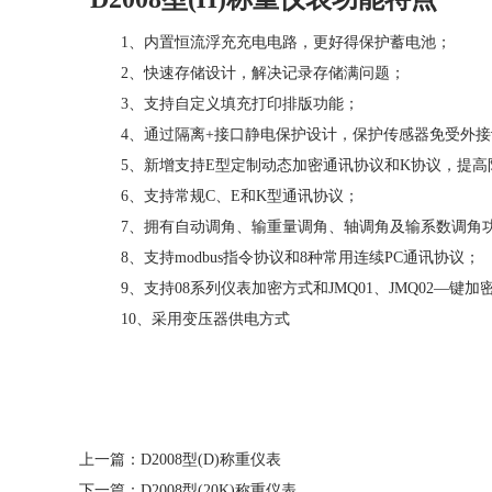
1、内置恒流浮充充电电路，更好得保护蓄电池；
2、快速存储设计，解决记录存储满问题；
3、支持自定义填充打印排版功能；
4、通过隔离+接口静电保护设计，保护传感器免受外
5、新增支持E型定制动态加密通讯协议和K协议，提高
6、支持常规C、E和K型通讯协议；
7、拥有自动调角、输重量调角、轴调角及输系数调角
8、支持modbus指令协议和8种常用连续PC通讯协议；
9、支持08系列仪表加密方式和JMQ01、JMQ02—键加
10、采用变压器供电方式
上一篇：
D2008型(D)称重仪表
下一篇：
D2008型(20K)称重仪表