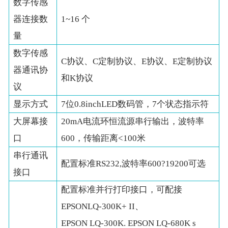
数字传感
器连接数
1~16 个
量
数字传感
C协议、C定制协议、E协议、E定制协议
器通讯协
和K协议
议
显示方式
7位0.8inchLED数码管，7个状态指示符
大屏幕接
20mA电流环恒流源串行输出，波特率
口
600，传输距离<100米
串行通讯
配置标准RS232,波特率600?19200可选
接口
配置标准并行打印接口，可配接
EPSONLQ-300K+ II、
EPSON LQ-300K. EPSON LQ-680K s