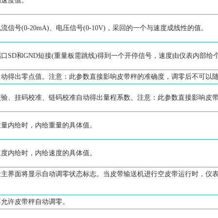
的速度值。
号(0-20mA)、电压信号(0-10V)，采回的一个与速度成线性的值。
口SD和GND短接(重量板需跳线)得到一个开停信号，速度由仪表内部
自动得出零点值。注意：此参数直接影响皮带秤的准确度，调零后不可以
校验、挂码校准、链码校准自动得出量程系数。注意：此参数直接影响皮
重量内给时，内给重量的具体值。
速度内给时，内给速度的具体值。
量主界面将显示自动调零状态标志。当皮带输送机进行空皮带运行时，仪
不允许皮带秤自动调零。