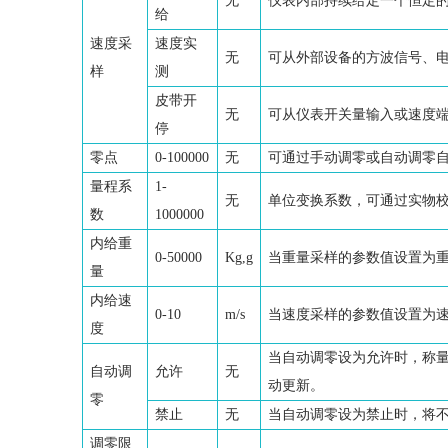
无
仪表内部持续给定一个恒定
给
速度采
速度实
无
可从外部设备的方波信号、电流信
样
测
皮带开
无
可从仪表开关量输入或速度端
停
零点
0-100000
无
可通过手动调零或自动调零
量程系
1-
无
单位变换系数，可通过实物
数
1000000
内给重
0-50000
Kg,g
当重量采样的参数值设置为
量
内给速
0-10
m/s
当速度采样的参数值设置为
度
当自动调零设为允许时，称
自动调
允许
无
动更新。
零
禁止
无
当自动调零设为禁止时，将
调零限