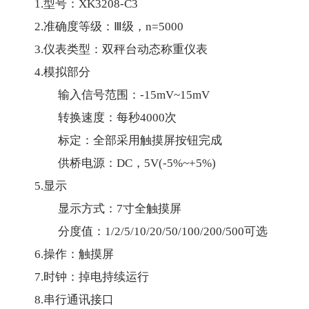
1.型号：XK3208-C3
2.准确度等级：Ⅲ级，n=5000
3.仪表类型：双秤台动态称重仪表
4.模拟部分
输入信号范围：-15mV~15mV
转换速度：每秒4000次
标定：全部采用触摸屏按钮完成
供桥电源：DC，5V(-5%~+5%)
5.显示
显示方式：7寸全触摸屏
分度值：1/2/5/10/20/50/100/200/500可选
6.操作：触摸屏
7.时钟：掉电持续运行
8.串行通讯接口