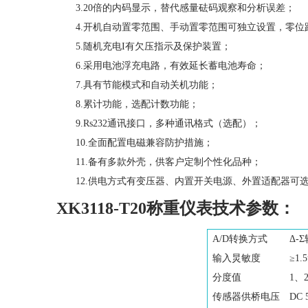
3.20倍的内码显示，替代感量砝码观察和分析误差；
4.开机自动置零范围、手动置零范围可独立设置，零位
5.随机充电I有欠压指示及保护装置；
6.采用电池浮充电路，有效延长蓄电池寿命；
7.具有节能模式和自动关机功能；
8.累计功能，选配计数功能；
9.Rs232通讯接口，多种通讯格式（选配）；
10.全面配置电磁兼容防护措施；
11.备有多款外壳，供客户定制个性化品种；
12.供电方式有变压器、内置开关电源、外置适配器可
XK3118-T20称重仪表技术参数：
A/D转换方式
Δ-
输入炅敏度
≥1.5
分度值
1、
传感器供桥电压
DC