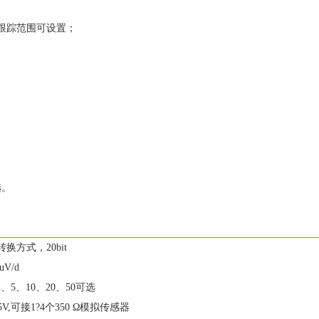
跟踪范围可设置；
选。
Σ转换方式，20bit
uV/d
2、5、10、20、50可选
 5V,可接1?4个350 Ω模拟传感器