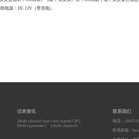
；辅助电源：DC 12V（带充电）
仪表资讯
联系我们
{dede:channel type='son' typeid='28'}
电话：1893518
[field:typename/]
{/dede:channel}
联系邮箱：hesnt