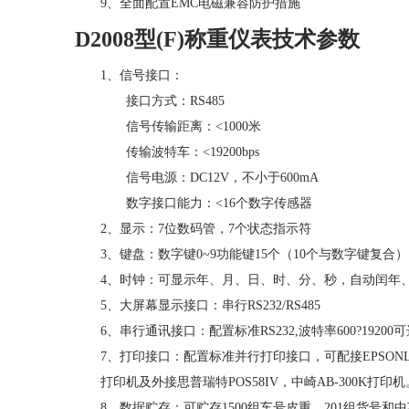
9、全面配置EMC电磁兼容防护措施
D2008型(F)称重仪表技术参数
1、信号接口：
接口方式：RS485
信号传输距离：<1000米
传输波特车：<19200bps
信号电源：DC12V，不小于600mA
数字接口能力：<16个数字传感器
2、显示：7位数码管，7个状态指示符
3、键盘：数字键0~9功能键15个（10个与数字键复合）
4、时钟：可显示年、月、日、时、分、秒，自动闰年
5、大屏幕显示接口：串行RS232/RS485
6、串行通讯接口：配置标准RS232,波特率600?19200
7、打印接口：配置标准并行打印接口，可配接EPSONLQ-300K+ II
打印机及外接思普瑞特POS58IV，中崎AB-300K打印机
8、数据贮存：可贮存1500组车号皮重，201组货号和