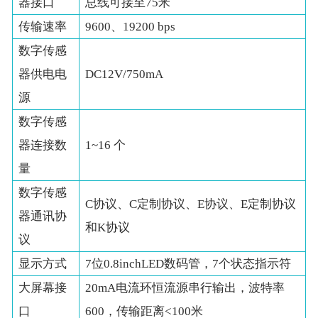
器接口
总线可接至75米
传输速率
9600、19200 bps
数字传感
器供电电
DC12V/750mA
源
数字传感
器连接数
1~16 个
量
数字传感
C协议、C定制协议、E协议、E定制协议
器通讯协
和K协议
议
显示方式
7位0.8inchLED数码管，7个状态指示符
大屏幕接
20mA电流环恒流源串行输出，波特率
口
600，传输距离<100米