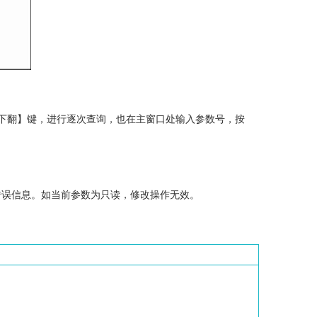
下翻】键，进行逐次查询，也在主窗口处输入参数号，按
错误信息。如当前参数为只读，修改操作无效。