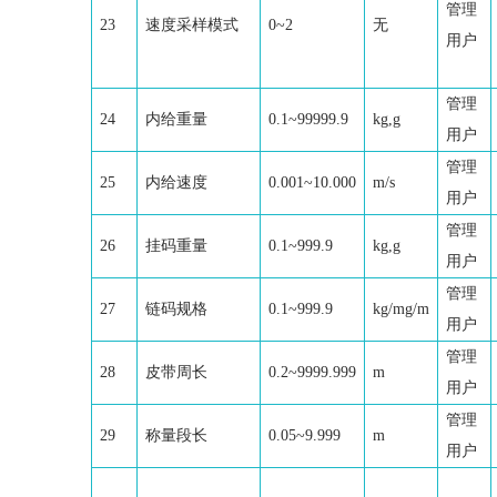
管理
23
速度采样模式
0~2
无
用户
管理
24
内给重量
0.1~99999.9
kg,g
用户
管理
25
内给速度
0.001~10.000
m/s
用户
管理
26
挂码重量
0.1~999.9
kg,g
用户
管理
27
链码规格
0.1~999.9
kg/mg/m
用户
管理
28
皮带周长
0.2~9999.999
m
用户
管理
29
称量段长
0.05~9.999
m
用户