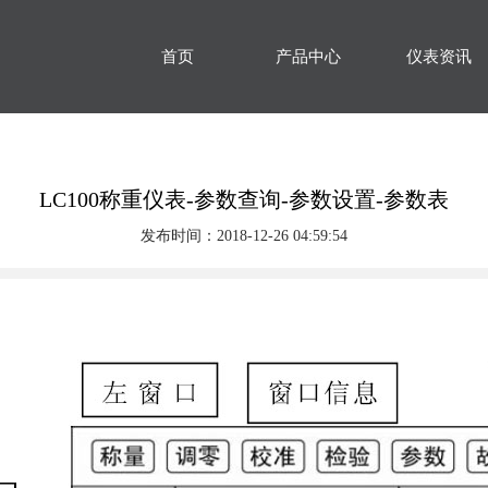
首页
产品中心
仪表资讯
LC100称重仪表-参数查询-参数设置-参数表
发布时间：2018-12-26 04:59:54
。