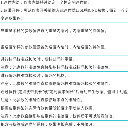
1:速度内给，仪表内部持续给定一个恒定的速度值。
2:皮带开停，可从仪表开关量输入或速度端口SD和GND短接，得到一
变速皮带秤。
当重量采样的参数值设置为重量内给时，内给重量的具体值。
当速度采样的参数值设置为速度内给时，内给速度的具体值。
进行挂码校准或检验时，所挂砝码的重量。
注意：此参数的准确性直接影响挂码校准或挂码检验的准确性。
进行链码校准或检验时，链码的规格。
注意：此参数的准确性直接影响链码校准或链码检验的准确性。
通过执行“定点皮带测长”或“定时皮带测长”后自动产生数据。也可手动
注意：此参数的准确性直接影响零点的准确性。
根据皮带秤架的实际有效称量段长度来手动输入数据。
注意：此参数直接影响皮带秤的准确度，校秤后不可以随意修改。
把方波换算成速度的系数，皮带测长完后，不可修改。