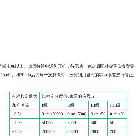
。先断电8h以上。然后接通电源和开机，待示值一稳定后即对称重仪表置
min、15min、和30min后的每一次测试时，应分别用当时的零点误差进行
首次检定最大
以检定分度值e表示的信号m
允许误差
I级
II级
III级
IIII级
±0.5e
0≤m≤50000
0≤m≤5000
0≤m≤50
0≤m≤50
±1.0e
50000
5000
500
50
±1.5e
200000
20000
2000
200