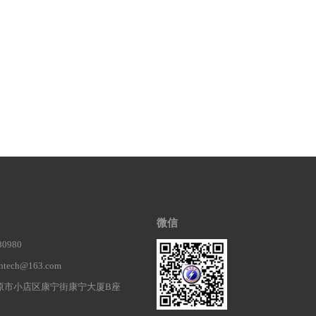
微信
0980
ech@163.com
原市小店区康宁街康宁大厦B座