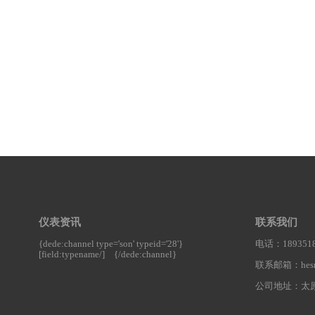
仪表资讯
联系我们
{dede:channel type='son' typeid='28'}
电话：1893518
[field:typename/]
{/dede:channel}
联系邮箱：hesnt
公司地址：太