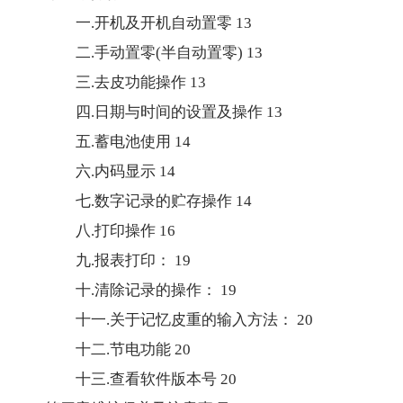
一.开机及开机自动置零
13
二.手动置零(半自动置零)
13
三.去皮功能操作
13
四.日期与时间的设置及操作
13
五.蓄电池使用
14
六.内码显示
14
七.数字记录的贮存操作
14
八.打印操作
16
九.报表打印：
19
十.清除记录的操作：
19
十一.关于记忆皮重的输入方法：
20
十二.节电功能
20
十三.查看软件版本号
20